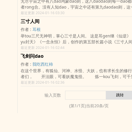
无尽宇宙之中有八dao鸿蒙dao则，这八daodao则每一da
者rong合。没有人知dao，宇宙之中还有第九daodao则，这一
破开鸿蒙，无人可chu。
最近更新 2024-01-16 03:30
三寸人间
作者 :
耳根
举tou三尺无神明，掌心三寸是人间。 这是耳gen继《仙逆》《求魔》《我
yu封天》《一念永恒》后，创作的第五部长篇小说《三寸人
最近更新 2024-01-16 02:44
飞剑问dao
作者 :
我吃西红柿
在这个世界，有狐仙、河神、水怪、大妖，也有求长生的修
者们， 开法眼，可看妖魔鬼怪。 炼一kou飞剑，
千里眼、顺风耳，更可探查四方。 …… 秦府二公子‘秦云
最近更新 2024-01-16 02:36
修行者……
输入页数
(第
1
/
1
页)当前
20
条/页