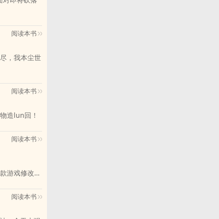
阅读本书
尽，我本尘世
阅读本书
造lun回！
阅读本书
款游戏修改
世唯一的依靠。
90V群号码：
阅读本书