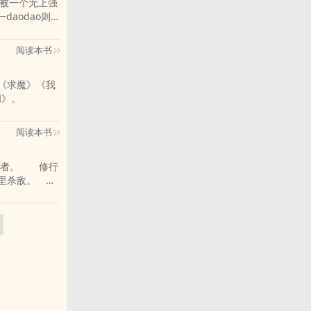
o都被一个无上强
daodao则
阅读本书
间》。
阅读本书
行者。 修行
可千里杀敌。
’，便是一位