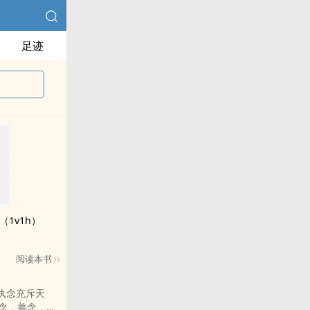
足迹
（1v1h）
阅读本书
念执念充斥天
念，善念，执