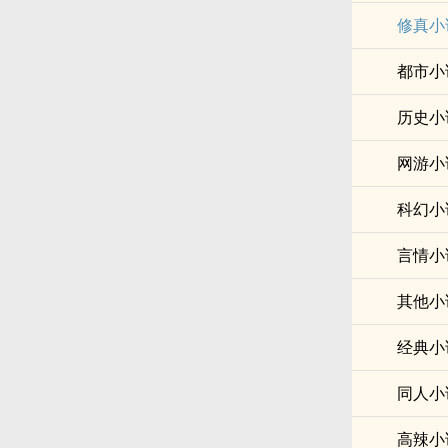
修真小
都市小
历史小
网游小
科幻小
言情小
其他小
经典小
同人小
高辣小