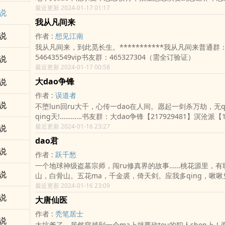
念，yu望纠缠不休，天dao无法承受，已到极限，极则变，
最近更新 2024-01-17 01:17
说
相rong，万物霜天竞自由。 此为新纪元开启，是毁灭，
我从凡间来
一纪元为永恒纪元。
说
作者 :
想见江南
我从凡间来，到此觅长生。***********我从凡间来普通群
546435549vip书友群：465327304（需全订验证）
说
最近更新 2024-01-17 00:58
大dao争锋
说
作者 :
误道者
说
不堕lun回ru大千，心传一dao在人间。愿起一剑杀万劫，无q
qing天!…………书友群：大dao争锋【217929481】溟沧派【12
粉丝自建订阅群：大dao争锋·诸域纪年【526275426】ru
最近更新 2024-01-16 23:27
说
ding。…………
dao君
说
作者 :
跃千愁
一个地球神级盗墓宗师，闯ru修真界的故事……桃花源里，有
说
山，白骨山。五花ma，千金裘，倚天剑。应我多qing，啾
嗔。天地无垠，谁家旗鼓，碧落黄泉，万古高楼。为义气争雄！
最近更新 2024-01-16 23:09
霸！你好，仙侠！公布两个老跃官方QQ群：385477176——16
说
大唐仙医
作者 :
秃笔居士
说
太坑爹了，居然穿越到一个ma上就要砍tou的犯人shen上