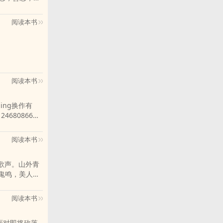
幻想降临，万界
亦为新生。这
阅读本书
：
阅读本书
ing换作有
4680866】
群要求可看置
阅读本书
歌声。山外青
啾鬼鸣，美人薄
为luan世争
3628634
阅读本书
！面对即将砍落