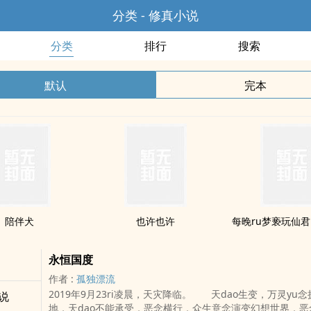
分类 - 修真小说
分类
排行
搜索
默认
完本
陪伴犬
也许也许
每晚ru梦亵玩仙君
永恒国度
作者 :
孤独漂流
2019年9月23ri凌晨，天灾降临。 天dao生变，万灵yu
说
地，天dao不能承受，恶念横行，众生意念演变幻想世界，恶