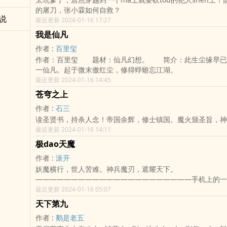
的屠刀，张小霖如何自救？
说
最近更新 2024-01-16 17:27
我是仙凡
作者 :
百里玺
作者：百里玺 题材：仙凡幻想。 简介：此生尘缘早已
一仙凡。起于微末傲红尘，修得蜉蝣忘江湖。
最近更新 2024-01-16 14:45
苍穹之上
作者 :
石三
读圣贤书，持杀人念！帝国余辉，修士镇国。魔火颁圣旨，神物
最近更新 2024-01-16 14:11
极dao天魔
作者 :
滚开
妖魔横行，世人苦难。神兵魔刃，遮耀天下。
——————————————————————手机上的一
qi，意外成了路胜脑海里的异能。也成了他在这个黑暗luan
最近更新 2024-01-16 05:07
~~~~~~~欢迎加ru企鹅群gun开书友群，群号码：3314536
天下第九
231786531
作者 :
鹅是老五