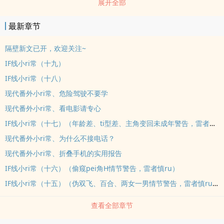
展开全部
可见，毫无存在感的小仙姬，五百年前从一个破落门派得dao成仙，
却只能在九重天一个残破藏书阁当个扫洒仙侍。但小鸣很喜欢这份工
最新章节
作，不用跟人打jiaodao又清闲，每ri都只需扫扫灰晒晒书，就能躺着
看书吃瓜。后来她被赤瑛神君勾引上了床，想着神君袍子下宽厚有力
隔壁新文已开，欢迎关注~
的shen躯和欢ai时的chuan息声，就更喜欢这份工作了。--------------
IF线小ri常（十九）
不是小甜文，先rou后剧qing，先甜后nue，只想吃rou或看甜文部分
IF线小ri常（十八）
的朋友们请an需求自行服用。正文已完结，现代番外已完结，IF线小
现代番外小ri常、危险驾驶不要学
ri常已完结。喜欢写黏糊糊的rou（形容得有点模糊，可是大家应该能
现代番外小ri常、看电影请专心
意会到正文免费，现代番外免费，部分小ri常收费，五章空白打赏章
已开，欢迎打赏。----------------隔壁完结文，欢迎关注～《犯上》都
IF线小ri常（十七）（年龄差、ti型差、主角变回未成年警告，雷者慎ru）
市1V1隔壁新文，欢迎关注～哑炮小姐（西幻 NP）
现代番外小ri常、为什么不接电话？
现代番外小ri常、折叠手机的实用报告
IF线小ri常（十六）（偷窥pei角H情节警告，雷者慎ru）
IF线小ri常（十五）（伪双飞、百合、两女一男情节警告，雷者慎ru）
查看全部章节