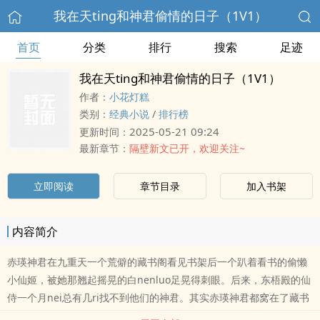
我在天ting和神君偷情的日子（1V1）
首页
分类
排行
搜索
足迹
我在天ting和神君偷情的日子（1V1）
作者：
小花灯糕
类别：
经典小说
/
排行榜
2025-05-21 09:24
更新时间：
最新章节：
隔壁新文已开，欢迎关注~
立即阅读
章节目录
加入书架
内容简介
赤瑛神君在九重天一个荒僻的藏书阁看见书架后一个趴着看书的偷懒
小仙姬，被她那翘起摇晃的白nenluo足晃得刺眼。后来，东梧殿的仙
侍一个月nei总有几ri找不到他们的神君。其实赤瑛神君都窝在了藏书
阁里和那个小仙姬整ri整夜的缠绵不休。小鸣在九重天里是一个随chu