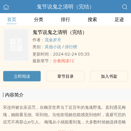
鬼节说鬼之清明（完结）
首页
分类
排行
搜索
足迹
鬼节说鬼之清明（完结）
作者：
流金岁月
类别：
其他小说
/
排行榜
2024-02-24 05:35
更新时间：
最新章节：
分卷阅读12
立即阅读
章节目录
加入书架
内容简介
宋连州被女巫诅咒，在幽灵世界当了近百年的鬼魂野鬼。直到遇见梅
瑰，她能看见他、听到他。当他发现她也能感觉到他时，逃避可悲的
诅咒不再那么xi引人。 梅瑰从小就能看到鬼，大多数时候她选择忽略
无视，但宋连州使这一切几乎不可能。ai上他很容易，但是，在生与