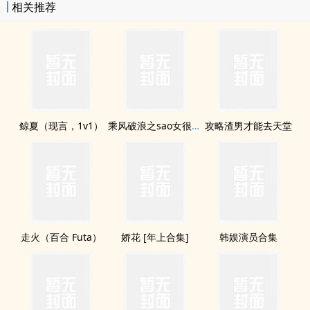
相关推荐
鲸夏（现言，1v1）
乘风破浪之sao女很dang（高H，偷情禁忌）
攻略渣男才能去天堂
走火（百合 Futa）
娇花 [年上合集]
韩娱演员合集