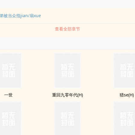
被当众指jian/扇xue
查看全部章节
一世
重回九零年代(H)
猎se(H)