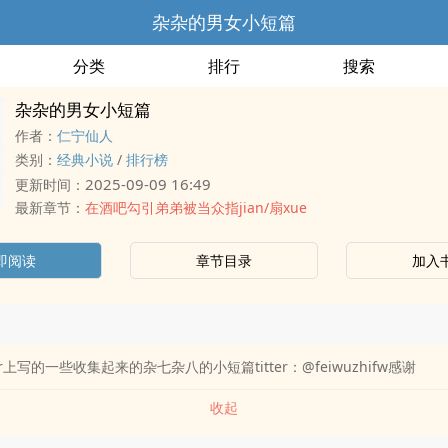
杂杂的男女小短篇
分类
排行
搜索
杂杂的男女小短篇
作者：
仁宁仙人
类别：
经典小说
/
排行榜
2025-09-09 16:49
更新时间：
最新章节：
在酒吧勾引弟弟被当众指jian/扇xue
即阅读
章节目录
加入
er上写的一些收集起来的杂七杂八的小短篇titter：@feiwuzhifw感谢
收起